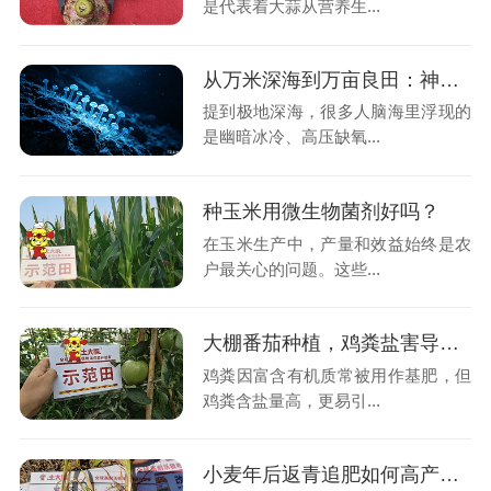
是代表着大蒜从营养生...
从万米深海到万亩良田：神奇的南极深海菌，如何破解土壤盐碱难题？
提到极地深海，很多人脑海里浮现的
是幽暗冰冷、高压缺氧...
种玉米用微生物菌剂好吗？
在玉米生产中，产量和效益始终是农
户最关心的问题。这些...
大棚番茄种植，鸡粪盐害导致僵苗怎么办？
鸡粪因富含有机质常被用作基肥，但
鸡粪含盐量高，更易引...
小麦年后返青追肥如何高产？关键在这三招