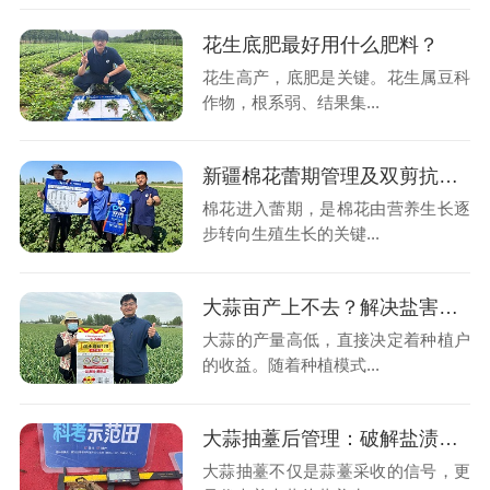
花生底肥最好用什么肥料？
花生高产，底肥是关键。花生属豆科
作物，根系弱、结果集...
新疆棉花蕾期管理及双剪抗盐生根菌应用
棉花进入蕾期，是棉花由营养生长逐
步转向生殖生长的关键...
大蒜亩产上不去？解决盐害轻松增产
大蒜的产量高低，直接决定着种植户
的收益。随着种植模式...
大蒜抽薹后管理：破解盐渍化困局，守护产量
大蒜抽薹不仅是蒜薹采收的信号，更