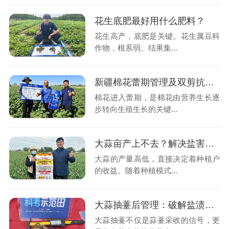
花生底肥最好用什么肥料？
花生高产，底肥是关键。花生属豆科
作物，根系弱、结果集...
新疆棉花蕾期管理及双剪抗盐生根菌应用
棉花进入蕾期，是棉花由营养生长逐
步转向生殖生长的关键...
大蒜亩产上不去？解决盐害轻松增产
大蒜的产量高低，直接决定着种植户
的收益。随着种植模式...
大蒜抽薹后管理：破解盐渍化困局，守护产量
大蒜抽薹不仅是蒜薹采收的信号，更