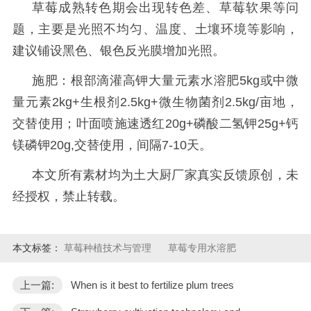
草莓成熟转色期会出现转色差、草莓软果等问
题，主要是光照不均匀、温度、土壤环境等影响，
建议铺设黑色、银色反光膜增加光照。
施肥：根部滴灌高钾大量元素水溶肥
5kg或中微
量元素2kg+生根剂2.5kg+微生物菌剂2.5kg/亩地，
交替使用；叶面喷施速透红20g+磷酸二氢钾25g+钙
镁磷钾20g,交替使用，间隔7-10天。
本文所有素材均为土大厨厂家真实反馈原创，未
经授权，禁止转载。
本文标签：
草莓种植技术与管理
草莓专用水溶肥
上一篇:
When is it best to fertilize plum trees