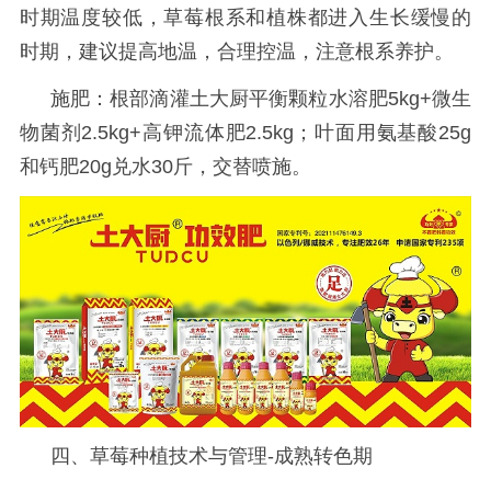
时期温度较低，草莓根系和植株都进入生长缓慢的
时期，建议提高地温，合理控温，注意根系养护。
施肥：根部滴灌土大厨平衡颗粒水溶肥
5kg+微生
物菌剂2.5kg+高钾流体肥2.5kg；叶面用氨基酸25g
和钙肥20g兑水30斤，交替喷施。
四、草莓种植技术与管理-成熟转色期