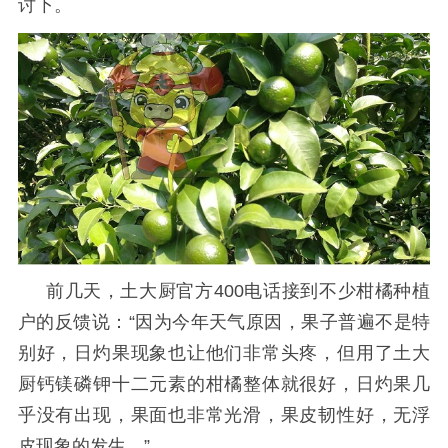
讨下。
前几天，土大厨
官方
400电话
接到不少柑橘种植
户的反馈说
：
“
因为今年天气原因，果子普遍不是特
别好，日灼果现象也让他们非常头疼，但用了土大
厨钙镁磷钾十二元素的柑橘整体就很好，日灼果几
乎没有出现，果面也非常光滑，果皮韧性好，无浮
皮现象的发生
。
”