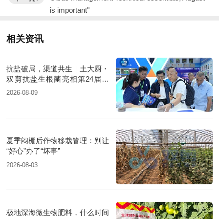
is important"
相关资讯
抗盐破局，渠道共生｜土大厨・
双剪抗盐生根菌亮相第24届新
疆国际农业博览会
2026-08-09
夏季闷棚后作物移栽管理：别让
“好心”办了“坏事”
2026-08-03
极地深海微生物肥料，什么时间