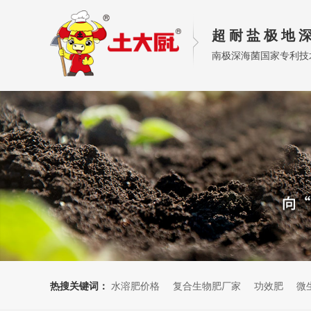
超 耐 盐 极 地 深
南极深海菌国家专利技
热搜关键词：
水溶肥价格
复合生物肥厂家
功效肥
微