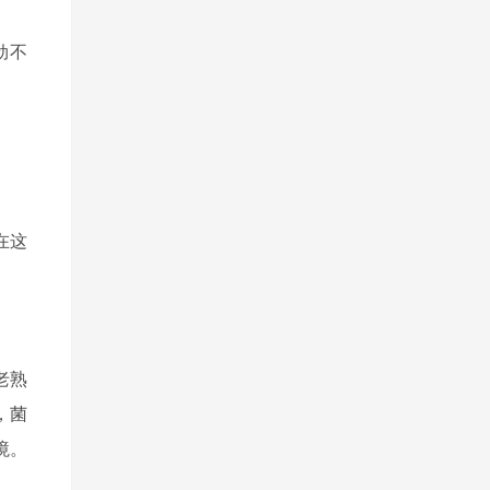
劲不
在这
老熟
，菌
境。