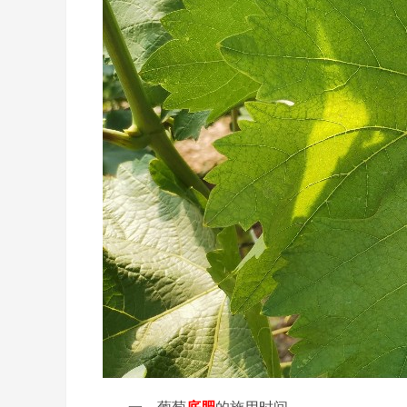
一、葡萄
底肥
的施用时间