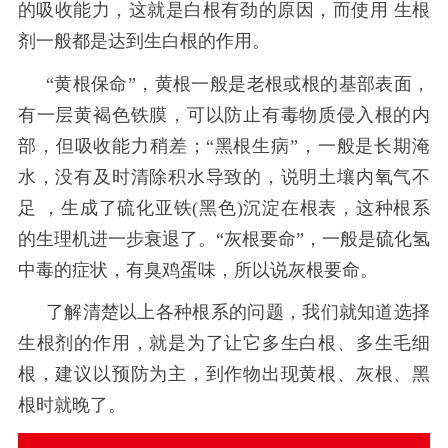
的吸收能力，这就是白根有劲的原因，而使用
生根
剂
一般都是达到生白根的作用。
“黄根保命”
，黄根一般是老根或根的基部表面
，
有一层黄褐色铁膜，可以防止有毒物质侵入根的内
部，但吸收能力稍差；
“黑根生病”，一般是长期淹
水，没有及时清除积水导致的，说明
土壤内氧气不
足
，生成了
硫化亚铁
(黑色)沉淀在根表
，
这种根系
的生理机进一步衰退了。
“灰根要命”，一般是硫化氢
中毒的症状，有臭鸡蛋味，所以说灰根要命。
了解清楚以上各种根系的问题，我们就知道选择
生根剂
的作用，就是为了让它多生白根、多生毛细
根，建议以预防为主，到作物出现黄根、灰根、黑
根时就晚了。