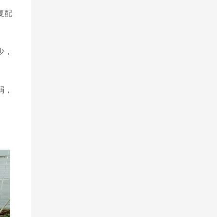
复配
少，
弱，