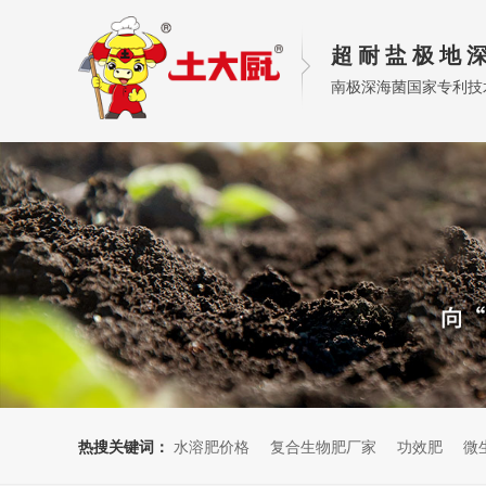
超 耐 盐 极 地 深
南极深海菌国家专利技
热搜关键词：
水溶肥价格
复合生物肥厂家
功效肥
微