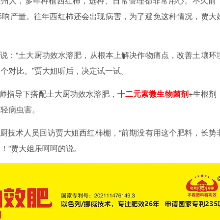
徐州人，多年种植西红柿，选种、日常管理都非常用心。不久前
影响产量。往年西红柿还会出现病害，为了避免这种情况，贾大
说：
“土大厨功效水溶肥，从根本上解决作物痛点，改善土壤环
个对比。”贾大姐听后，决定试一试。
师指导下搭配土大厨功效水溶肥，
十二元素微生物菌剂
+生根剂
减轻病虫害。
厨技术人员回访贾大姐西红柿棚，
“前期没有用这个肥料，长势
！”贾大姐乐呵呵的说。