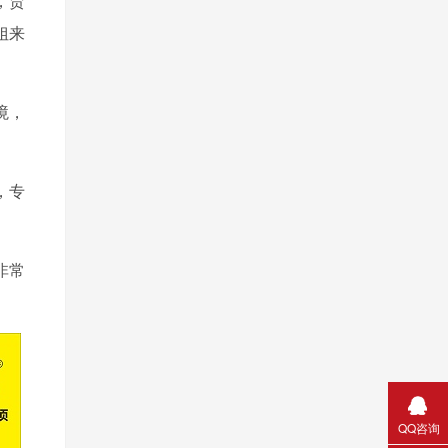
，贾
姐来
境，
，专
非常
QQ咨询