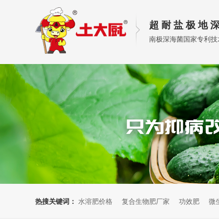
超 耐 盐 极 地 深
南极深海菌国家专利技
热搜关键词：
水溶肥价格
复合生物肥厂家
功效肥
微