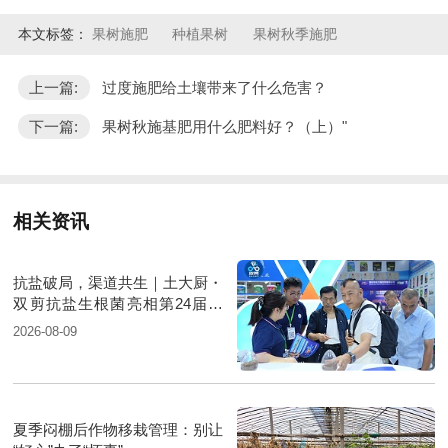
本文标签：
果树施肥
种植果树
果树秋季施肥
上一篇:
过度施肥给土壤带来了什么危害？
下一篇:
果树秋施基肥用什么肥料好？（上）"
相关资讯
抗盐破局，渠道共生｜土大厨・
双剪抗盐生根菌亮相第24届新
疆国际农业博览会
2026-08-09
夏季闷棚后作物移栽管理：别让